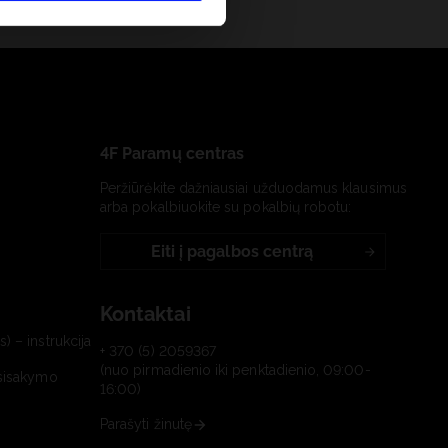
4F Paramų centras
Peržiūrėkite dažniausiai užduodamus klausimus
arba pokalbiuokite su pokalbių robotu:
Eiti į pagalbos centrą
Kontaktai
) – instrukcija
+ 370 (5) 2059367
(nuo pirmadienio iki penktadienio, 09:00-
tsisakymo
16:00)
Parašyti žinutę