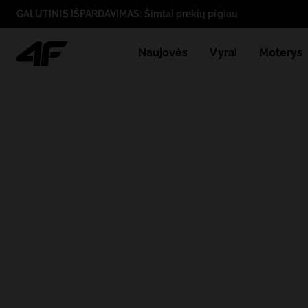
GALUTINIS IŠPARDAVIMAS: Šimtai prekių pigiau
Naujovės
Vyrai
Moterys