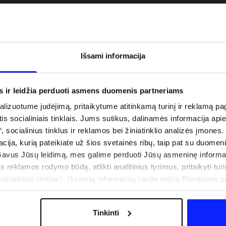
Išsami informacija
s ir leidžia perduoti asmens duomenis partneriams
izuotume judėjimą, pritaikytume atitinkamą turinį ir reklamą pag
is socialiniais tinklais. Jums sutikus, dalinamės informacija api
“, socialinius tinklus ir reklamos bei žiniatinklio analizės įmones.
acija, kurią pateikiate už šios svetainės ribų, taip pat su duomen
uo UV spindulių prie
Naujoji 4F teniso ir padelio kolekcija.
Gavus Jūsų leidimą, mes galime perduoti Jūsų asmeninę informa
būti dviguba: UPF
Sportinis funkcionalumas susitinka s
s reklamos rodymo būdą, atlikti analitinius tyrimus, pritaikyti turin
šiuolaikiniu stiliumi
cialinius tinklus). Išsamią informaciją rasite mūsų Privatumo poli
Tinkinti
IŠLAIDOS
PARDUOTUVIŲ ADRESAI
B2B
4F TEAM LOJALUMO