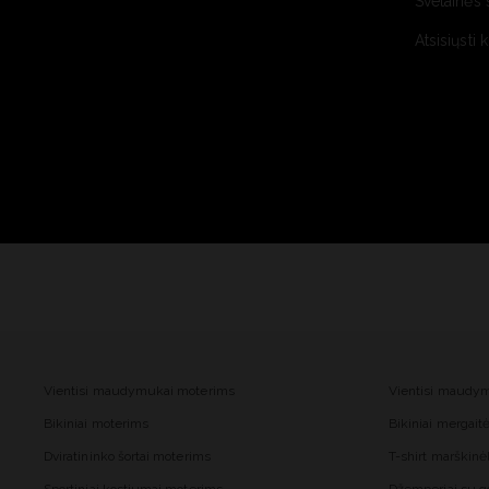
Svetainės 
Atsisiųsti 
Vientisi maudymukai moterims
Vientisi maudy
Bikiniai moterims
Bikiniai mergai
Dviratininko šortai moterims
T-shirt marškinė