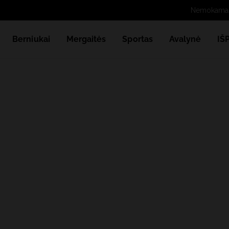
Berniukai
Mergaitės
Sportas
Avalynė
IŠ