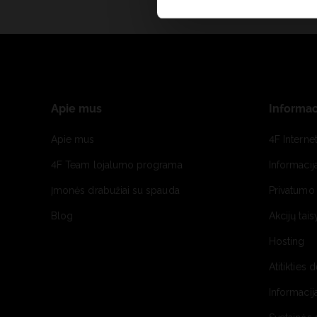
Apie mus
Informac
Apie mus
4F Interne
4F Team lojalumo programa
Informacij
Įmonės drabužiai su spauda
Privatumo 
Blog
Akcijų tais
Hosting
Atitikties 
Informacij