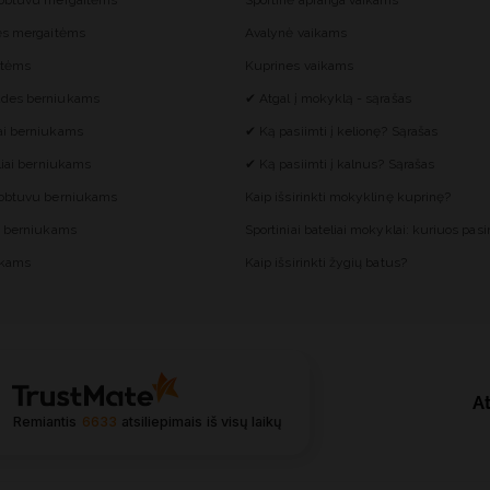
gobtuvu mergaitėms
Sportinė apranga vaikams
ės mergaitėms
Avalynė vaikams
itėms
Kuprines vaikams
des berniukams
✔ Atgal į mokyklą - sąrašas
ai berniukams
✔ Ką pasiimti į kelionę? Sąrašas
liai berniukams
✔ Ką pasiimti į kalnus? Sąrašas
gobtuvu berniukams
Kaip išsirinkti mokyklinę kuprinę?
s berniukams
Sportiniai bateliai mokyklai: kuriuos pasir
ukams
Kaip išsirinkti žygių batus?
At
Remiantis
6633
atsiliepimais
iš visų laikų