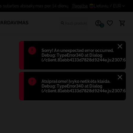
Nemokamas sutarties atsisakymas per 14 dienų
Pagalba
Lietuvių
/ EUR
PARDAVIMAS
1
Błąd
:
Sorry! An unexpected error occurred.
Debug: TypeError340 at Dialog
(/client.81ebb4133d7828d9244e.js:2307:698)
Błąd
:
Atsiprašome! Įvyko netikėta klaida.
Debug: TypeError340 at Dialog
(/client.81ebb4133d7828d9244e.js:2307:698)