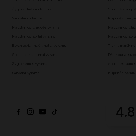
Sportiniai kostiumai moterims
Džemperiai su 
Žygio kelnės moterims
Sportinės tampr
Sandalai moterims
Kuprinės merga
Maudymosi glaudės vyrams
Maudymosi glau
Maudymosi šortai vyrams
Maudymosi šort
Berankoviai marškinėliai vyrams
T-shirt marškinė
Sportiniai kostiumai vyrams
Džemperiai su 
Žygio kelnės vyrams
Sportinės kelnė
Sandalai vyrams
Kuprinės berni
4.8