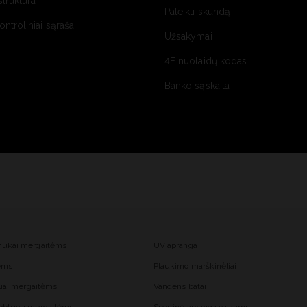
struktūra
Pateikti skundą
kontroliniai sąrašai
Užsakymai
4F nuolaidų kodas
Banko sąskaita
mukai mergaitėms
UV apranga
tėms
Plaukimo marškinėliai
liai mergaitėms
Vandens batai