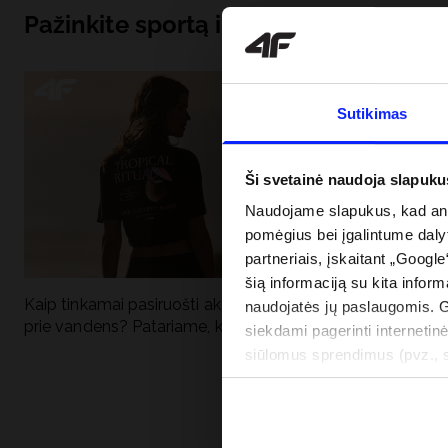
Pažinkite sportą iš pagrindų
Sutikimas
Ši svetainė naudoja slapuku
Naudojame slapukus, kad anal
pomėgius bei įgalintume dalyt
partneriais, įskaitant „Google
šią informaciją su kita inform
Kaip tinkamai pasiruošti aktyviai dienai
Kodėl apsauga n
naudojatės jų paslaugomis. 
prie vandens? Patariame, ką susidėti
vandens turėtų 
siekdami pagerinti internetinė
drabužiai + SPF
siūlomus sprendimus (pvz., so
informacija“.
PRISTATYMO 