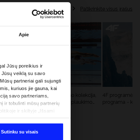
Patikrinkite visus įrašus
Apie
al Jūsų poreikius ir
e Jūsų veiklą su savo
 Mūsų partneriai gali sujungti
imis, kuriuos jie gauna, kai
Aqua Force - naujoji baseino kolekcija,
4F programėlė i
ciją savo partneriams,
u
rekomenduojama Lenkijos plaukimo
programa - kodė
į ir tobulinti mūsų partnerių
federacijos
tikoje ir skiltyje „Išsami
Sutinku su visais
 PROGRAMA