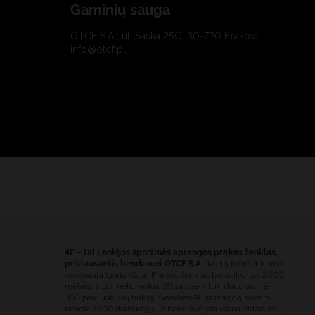
Gaminių sauga
OTCF S.A., ul. Saska 25C, 30-720 Kraków
info@otcf.pl
4F – tai Lenkijos sportinės aprangos prekės ženklas,
priklausantis bendrovei OTCF S.A.
, kurią įkūrė ir kuriai
vadovauja Igoris Klaja. Prekės ženklas buvo įkurtas 2003
metais, šiuo metu veikia 39 šalyse ir turi daugiau nei
350 parduotuvių tinklą. Šiandien 4F komandą sudaro
beveik 1300 darbuotojų, o bendrovė yra viena didžiausių