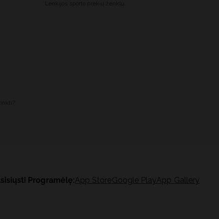
Lenkijos sporto prekių ženklų.
inkti?
sisiųsti Programėlę:
App Store
Google Play
App Gallery