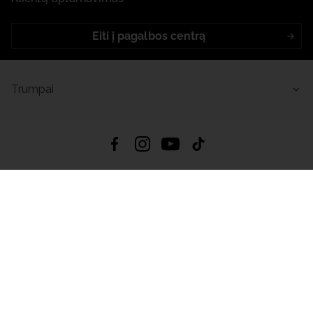
Eiti į pagalbos centrą
Trumpai
4.8
Remiantis
6633
atsiliepimais
iš visų laikų
Atsisiųsti Programėlę:
App Store
Google Play
App Gallery