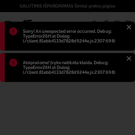
GALUTINIS IŠPARDAVIMAS Šimtai prekių pigiau
1
Błąd
:
Sorry! An unexpected error occurred. Debug:
TypeError26H at Dialog
(/client.81ebb4133d7828d9244e.js:2307:698)
Błąd
:
Atsiprašome! Įvyko netikėta klaida. Debug:
TypeError26H at Dialog
(/client.81ebb4133d7828d9244e.js:2307:698)