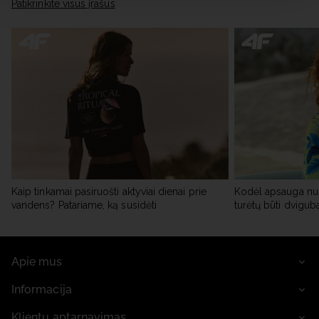
Patikrinkite visus įrašus
Kaip tinkamai pasiruošti aktyviai dienai prie
Kodėl apsauga nu
vandens? Patariame, ką susidėti
turėtų būti dvigub
Apie mus
Informacija
Klientų aptarnavimas