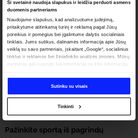
Ši svetainė naudoja slapukus ir leidžia perduoti asmens
duomenis partneriams
Naudojame slapukus, kad analizuotume judėjimą,
pritaikytume atitinkamą turinį ir reklamą pagal Jūsų
poreikius ir pomėgius bei įgalintume dalytis socialiniais
tinklais. Jums sutikus, dalinamės informacija apie Jūsų
veiklą su savo partneriais, įskaitant „Google“, socialinius
tinklus ir reklamos bei žiniatinklio analizės įmones. Mūsų
partneriai gali sujungti šią informaciją su kita informacija,
kurią pateikiate už šios svetainės ribų, taip pat su
duomenimis, kuriuos jie gauna, kai naudojatės jų
paslaugomis. Gavus Jūsų leidimą, mes galime perduoti
Sutinku su visais
Jūsų asmeninę informaciją savo partneriams, siekdami
pagerinti internetinės reklamos rodymo būdą, atlikti
Tinkinti
analitinius tyrimus, pritaikyti turinį ir tobulinti mūsų
partnerių siūlomus sprendimus (pvz., socialinius tinklus).
Išsamią informaciją rasite mūsų Privatumo politikoje ir
Pažinkite sportą iš pagrindų
skiltyje „Išsami informacija“.