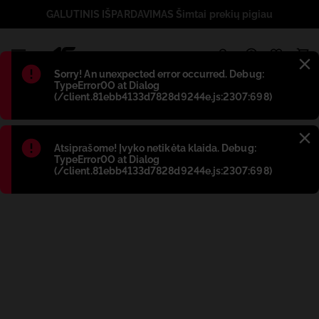
GALUTINIS IŠPARDAVIMAS Šimtai prekių pigiau
1
Błąd
:
Sorry! An unexpected error occurred. Debug:
TypeError0O at Dialog
(/client.81ebb4133d7828d9244e.js:2307:698)
Błąd
:
Atsiprašome! Įvyko netikėta klaida. Debug:
TypeError0O at Dialog
(/client.81ebb4133d7828d9244e.js:2307:698)