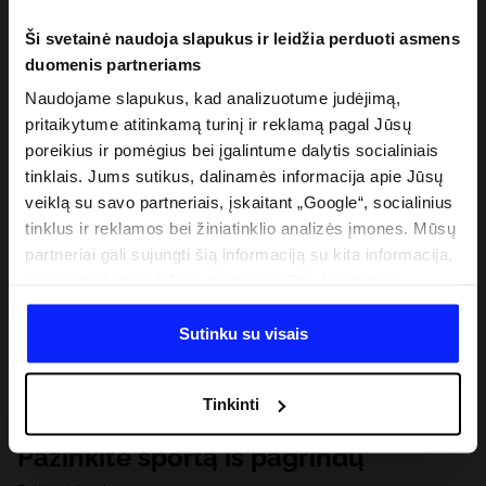
Ši svetainė naudoja slapukus ir leidžia perduoti asmens
duomenis partneriams
Naudojame slapukus, kad analizuotume judėjimą,
pritaikytume atitinkamą turinį ir reklamą pagal Jūsų
poreikius ir pomėgius bei įgalintume dalytis socialiniais
tinklais. Jums sutikus, dalinamės informacija apie Jūsų
veiklą su savo partneriais, įskaitant „Google“, socialinius
tinklus ir reklamos bei žiniatinklio analizės įmones. Mūsų
partneriai gali sujungti šią informaciją su kita informacija,
kurią pateikiate už šios svetainės ribų, taip pat su
duomenimis, kuriuos jie gauna, kai naudojatės jų
paslaugomis. Gavus Jūsų leidimą, mes galime perduoti
Sutinku su visais
Jūsų asmeninę informaciją savo partneriams, siekdami
pagerinti internetinės reklamos rodymo būdą, atlikti
Tinkinti
analitinius tyrimus, pritaikyti turinį ir tobulinti mūsų
partnerių siūlomus sprendimus (pvz., socialinius tinklus).
Pažinkite sportą iš pagrindų
Išsamią informaciją rasite mūsų Privatumo politikoje ir