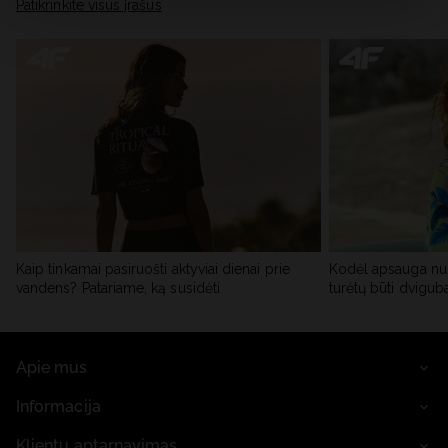
skiltyje „Išsami informacija“.
Patikrinkite visus įrašus
Kaip tinkamai pasiruošti aktyviai dienai prie
Kodėl apsauga nu
vandens? Patariame, ką susidėti
turėtų būti dvigub
Apie mus
Informacija
Klientų aptarnavimas