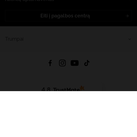
Eiti į pagalbos centrą
Trumpai
4.8
Remiantis
6633
atsiliepimais
iš visų laikų
Atsisiųsti Programėlę:
App Store
Google Play
App Gallery