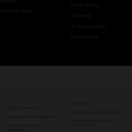
struktūra
Pateikti skundą
kontroliniai sąrašai
Užsakymai
4F nuolaidų kodas
Banko sąskaita
berniukams
Bikiniai mergaitėms
Maudymosi šortai berniukams
Maudymosi šortai mergaitėms
Berankoviai marškinėliai
berniukams
Crop top marškinėliai
mergaitėms