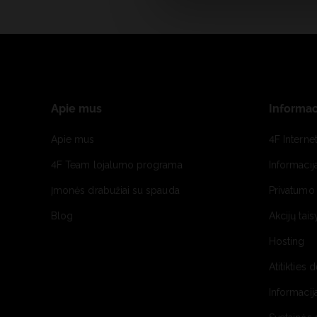
Apie mus
Informac
Apie mus
4F Interne
4F Team lojalumo programa
Informacij
Įmonės drabužiai su spauda
Privatumo 
Blog
Akcijų tais
Hosting
Atitikties 
Informacij