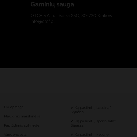
Gaminių sauga
OTCF S.A., ul. Saska 25C, 30-720 Kraków
info@otcf.pl
UV apranga
✔ Ką pasiimti į baseiną?
Sąrašas
Plaukimo marškinėliai
✔ Ką pasiimti į sporto salę?
Paplūdimio suknelės
Sąrašas
Vandens batai
✔ Ką pasiimti į kelionę