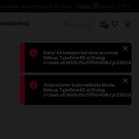
Nemokamas sutarties atsisakymas per 14 dienų
Pagalba
Lietuvių
/ EUR
PARDAVIMAS
1
Błąd
:
Sorry! An unexpected error occurred.
Debug: TypeError4Q at Dialog
(/client.a63400cf5c07f00408cf.js:2265:698)
Błąd
:
Atsiprašome! Įvyko netikėta klaida.
Debug: TypeError4Q at Dialog
(/client.a63400cf5c07f00408cf.js:2265:698)