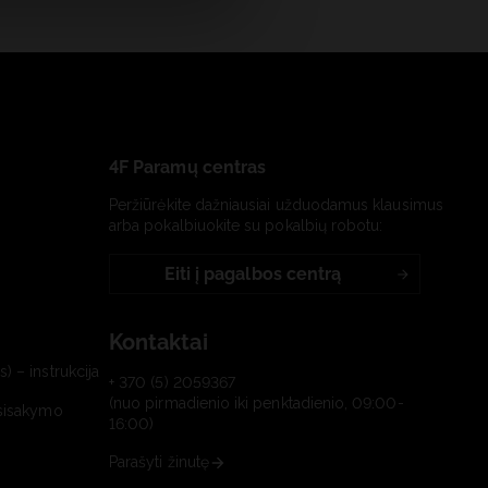
4F Paramų centras
Peržiūrėkite dažniausiai užduodamus klausimus
arba pokalbiuokite su pokalbių robotu:
Eiti į pagalbos centrą
Kontaktai
) – instrukcija
+ 370 (5) 2059367
(nuo pirmadienio iki penktadienio, 09:00-
tsisakymo
16:00)
Parašyti žinutę