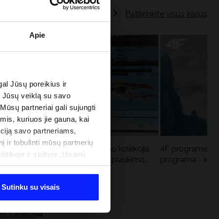
Patikrinkite visus įrašus
Apie
al Jūsų poreikius ir
e Jūsų veiklą su savo
 Mūsų partneriai gali sujungti
imis, kuriuos jie gauna, kai
ciją savo partneriams,
į ir tobulinti mūsų partnerių
Aqua Force - naujoji baseino kolekcija,
4F programėlė i
tikoje ir skiltyje „Išsami
u
rekomenduojama Lenkijos plaukimo
programa - kodė
federacijos
Sutinku su visais
 PROGRAMA