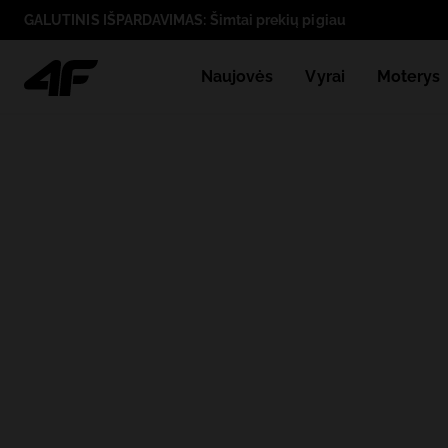
GALUTINIS IŠPARDAVIMAS: Šimtai prekių pigiau
Naujovės
Vyrai
Moterys