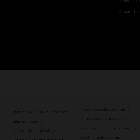
Svetainės 
Atsisiųsti 
Maudymosi glaudės vyrams
Vientisi maudymukai moterims
Maudymosi šortai vyrams
Bikiniai moterims
Berankoviai marškinėliai vyrams
Paplūdimio šortai moterims
Sportiniai šortai vyrams