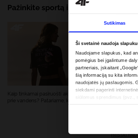
Pažinkite sportą iš pagrindų
Sutikimas
Ši svetainė naudoja slapuku
Naudojame slapukus, kad anal
pomėgius bei įgalintume dalyt
partneriais, įskaitant „Google
šią informaciją su kita inform
naudojatės jų paslaugomis. 
siekdami pagerinti internetinė
Kaip tinkamai pasiruošti aktyviai dienai
Kodėl apsauga n
siūlomus sprendimus (pvz., so
prie vandens? Patariame, ką susidėti
vandens turėtų 
informacija“.
drabužiai + SPF
PRISTATYMO 