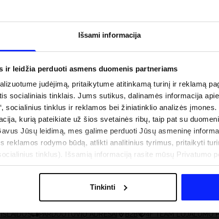
Išsami informacija
s ir leidžia perduoti asmens duomenis partneriams
izuotume judėjimą, pritaikytume atitinkamą turinį ir reklamą pag
is socialiniais tinklais. Jums sutikus, dalinamės informacija api
“, socialinius tinklus ir reklamos bei žiniatinklio analizės įmones.
acija, kurią pateikiate už šios svetainės ribų, taip pat su duomen
Gavus Jūsų leidimą, mes galime perduoti Jūsų asmeninę informa
s reklamos rodymo būdą, atlikti analitinius tyrimus, pritaikyti turin
uo UV spindulių prie
Naujoji 4F teniso ir padelio kolekcija.
cialinius tinklus). Išsamią informaciją rasite mūsų Privatumo poli
būti dviguba: UPF
Sportinis funkcionalumas susitinka s
šiuolaikiniu stiliumi
Tinkinti
IŠLAIDOS
PARDUOTUVIŲ ADRESAI
B2B
4F TEAM LOJALUMO