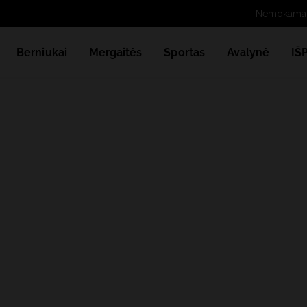
Berniukai
Mergaitės
Sportas
Avalynė
IŠ