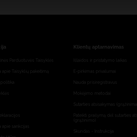
ija
Klientų aptarnavimas
tinės Parduotuvės Taisyklės
Išlaidos ir pristatymo laikas
a apie Taisyklių pakeitimą
E-pirkimas privalumai
politika
Nauda prisiregistravus
yklės
Mokėjimo metodai
Sutarties atsisakymas (grąžinimas
deklaracijos
Pateikti prašymą dėl sutarties a
(grąžinimo)
a apie sankcijas
Skundas - Instrukcija